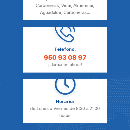
Carboneras
,
Vícar
,
Almerimar
,
Aguadulce
,
Carboneras
...
Teléfono:
950 93 08 97
¡Llámanos ahora!
Horario:
de Lunes a Viernes
de 8:30 a 21:00
horas