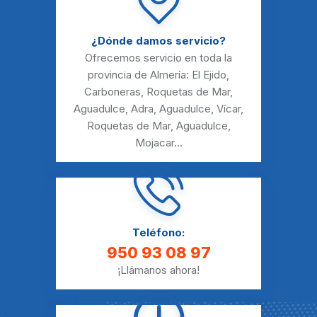
¿Dónde damos servicio?
Ofrecemos servicio en toda la
provincia de Almería:
El Ejido
,
Carboneras
,
Roquetas de Mar
,
Aguadulce
,
Adra
,
Aguadulce
,
Vícar
,
Roquetas de Mar
,
Aguadulce
,
Mojacar
...
Teléfono:
950 93 08 97
¡Llámanos ahora!