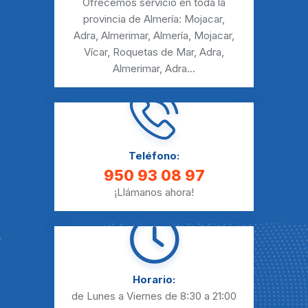
Ofrecemos servicio en toda la
provincia de Almería:
Mojacar
,
Adra
,
Almerimar
,
Almería
,
Mojacar
,
Vícar
,
Roquetas de Mar
,
Adra
,
Almerimar
,
Adra
...
Teléfono:
950 93 08 97
¡Llámanos ahora!
Horario:
de Lunes a Viernes
de 8:30 a 21:00