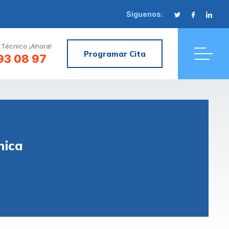
Síguenos:
 Técnico ¡Ahora!
Programar Cita
93 08 97
nica