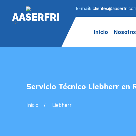
E-mail:
clientes@aaserfri.co
AASERFRI
">
Inicio
Nosotro
Servicio Técnico Liebherr en
Inicio
Liebherr