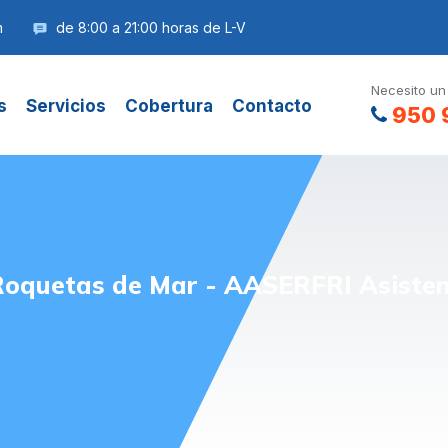
m
de 8:00 a 21:00 horas de L-V
Necesito un
s
Servicios
Cobertura
Contacto
950 
 Roquetas de Mar - AASERFRI Asisten