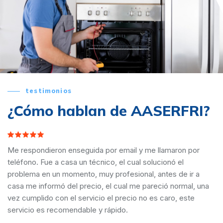
testimonios
RFRI?
¿Cómo hablan de
AASE
aron por
Llamamos a AASERFRI para la instalación de 
ó el
en una comunidad de viviendas en Almería y f
 de ir a
y económicos. Dejando un buen sabor de boc
normal, una
propietarios del inmueble como a nosotros qu
o, este
llamamos. Contaremos con ellos de ahora en 
Buenas calidad y servicio.